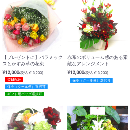
【プレゼントに】バラミック
赤系のボリューム感のある素
スとかすみ草の花束
敵なアレンジメント
¥12,000
¥12,000
(税込 ¥13,200)
(税込 ¥13,200)
翌日配達
保冷（クール便）選択可
保冷（クール便）選択可
ギフト用バッグ選択可