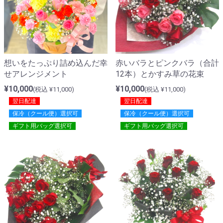
想いをたっぷり詰め込んだ幸
赤いバラとピンクバラ（合計
せアレンジメント
12本）とかすみ草の花束
¥10,000
¥10,000
(税込 ¥11,000)
(税込 ¥11,000)
翌日配達
翌日配達
保冷（クール便）選択可
保冷（クール便）選択可
ギフト用バッグ選択可
ギフト用バッグ選択可