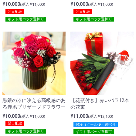
¥10,000
¥10,000
(税込 ¥11,000)
(税込 ¥11,000)
翌日配達
翌日配達
ギフト用バッグ選択可
ギフト用バッグ選択可
黒銀の器に映える高級感のあ
【花瓶付き】赤いバラ12本
る赤系プリザーブドフラワー
の花束
¥10,000
¥11,000
(税込 ¥11,000)
(税込 ¥12,100)
翌日配達
保冷（クール便）選択可
ギフト用バッグ選択可
ギフト用バッグ選択可