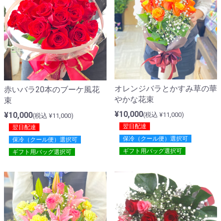
オレンジバラとかすみ草の華
赤いバラ20本のブーケ風花
やかな花束
束
¥10,000
¥10,000
(税込 ¥11,000)
(税込 ¥11,000)
翌日配達
翌日配達
保冷（クール便）選択可
保冷（クール便）選択可
ギフト用バッグ選択可
ギフト用バッグ選択可