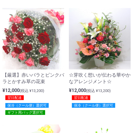
【厳選】赤いバラとピンクバ
☆芽吹く想いが伝わる華やか
ラとかすみ草の花束
なアレンジメント☆
¥12,000
¥12,000
(税込 ¥13,200)
(税込 ¥13,200)
翌日配達
翌日配達
保冷（クール便）選択可
保冷（クール便）選択可
ギフト用バッグ選択可