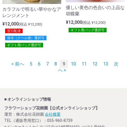
優しい黄色の色合いの上品な
カラフルで明るい華やかなア
胡蝶蘭
レンジメント
¥12,000
(税込 ¥13,200)
¥12,000
(税込 ¥13,200)
ギフト用バッグ選択可
翌日配達
保冷（クール便）選択可
ギフト用バッグ選択可
< 前へ
5
6
7
8
9
10
11
12
13
次
へ >
■ オンラインショップ情報
フラワーショップ花樹園【公式オンラインショップ】
運営：株式会社花樹園
会社概要
TEL（通販専用窓口）：055-960-8739
※インターネットからのご注文は24時間365日いつでも受付中