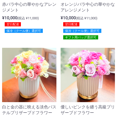
赤バラ中心の華やかなアレン
オレンジバラ中心の華やかな
ジメント
アレンジメント
¥10,000
¥10,000
(税込 ¥11,000)
(税込 ¥11,000)
翌日配達
翌日配達
保冷（クール便）選択可
保冷（クール便）選択可
ギフト用バッグ選択可
白と金の器に映える淡色パス
優しいピンクを纏う高級プリ
テルプリザーブドフラワー
ザーブドフラワー