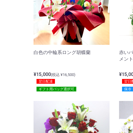
赤い
白色の中輪系ロング胡蝶蘭
メン
¥15,0
¥15,000
(税込 ¥16,500)
翌日
翌日配達
保冷
ギフト用バッグ選択可