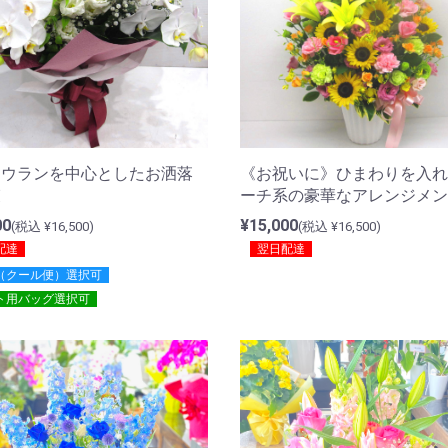
ョウランを中心としたお洒落
《お祝いに》ひまわりを入れ
束
ーチ系の豪華なアレンジメン
00
¥15,000
(税込 ¥16,500)
(税込 ¥16,500)
配達
翌日配達
（クール便）選択可
ト用バッグ選択可