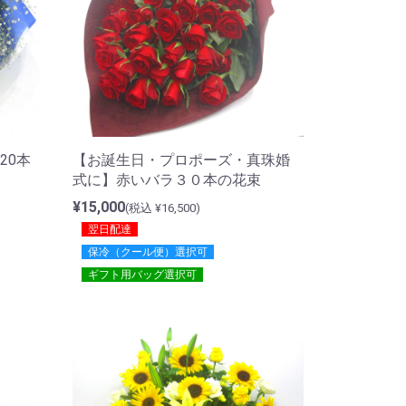
20本
【お誕生日・プロポーズ・真珠婚
式に】赤いバラ３０本の花束
¥15,000
(税込 ¥16,500)
翌日配達
保冷（クール便）選択可
ギフト用バッグ選択可