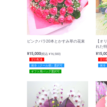
ピンクバラ20本とかすみ草の花束
【オ
れた
¥15,000
¥15,0
(税込 ¥16,500)
翌日配達
翌日
保冷（クール便）選択可
保冷
ギフト用バッグ選択可