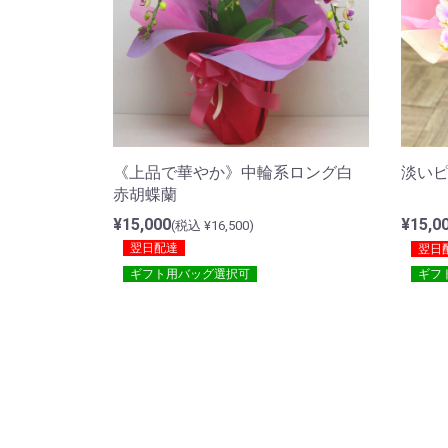
《上品で華やか》中輪系ロング白
淡い
赤胡蝶蘭
¥15,000
¥15,0
(税込 ¥16,500)
翌日配達
翌日
ギフト用バッグ選択可
ギフ