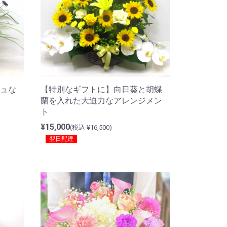
ュな
【特別なギフトに】向日葵と胡蝶
蘭を入れた大迫力なアレンジメン
ト
¥15,000
(税込 ¥16,500)
翌日配達