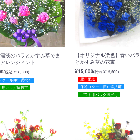
【オリジナル染色】青いバラ
の濃淡のバラとかすみ草でま
とかすみ草の花束
たアレンジメント
¥15,000
00
(税込 ¥16,500)
(税込 ¥16,500)
翌日配達
（クール便）選択可
保冷（クール便）選択可
ト用バッグ選択可
ギフト用バッグ選択可