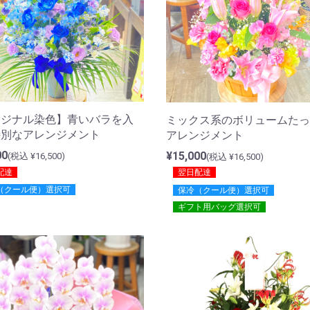
リジナル染色】青いバラを入
ミックス系のボリュームたっ
特別なアレンジメント
アレンジメント
00
¥15,000
(税込 ¥16,500)
(税込 ¥16,500)
配達
翌日配達
（クール便）選択可
保冷（クール便）選択可
ギフト用バッグ選択可