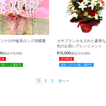
ピンクの中輪系ロング胡蝶蘭
カサブランカを入れた豪華な
色のお祝いアレンジメント
00
¥15,000
(税込 ¥16,500)
(税込 ¥16,500)
配達
翌日配達
ト用バッグ選択可
保冷（クール便）選択可
1
2
3
次へ >