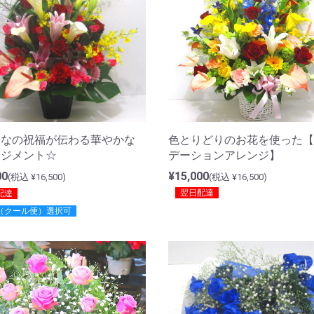
色とりどりのお花を使った【
んなの祝福が伝わる華やかな
デーションアレンジ】
ンジメント☆
¥15,000
00
(税込 ¥16,500)
(税込 ¥16,500)
翌日配達
配達
（クール便）選択可