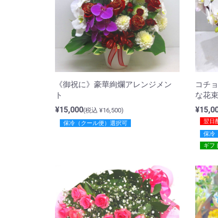
《御祝に》豪華絢爛アレンジメン
コチ
ト
な花
¥15,000
¥15,0
(税込 ¥16,500)
翌日
保冷（クール便）選択可
保冷
ギフ