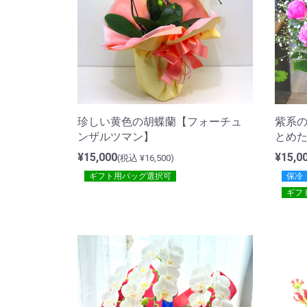
珍しい黄色の胡蝶蘭【フォーチュ
紫系
ンザルツマン】
とめ
¥15,000
¥15,0
(税込 ¥16,500)
ギフト用バッグ選択可
保冷
ギフ