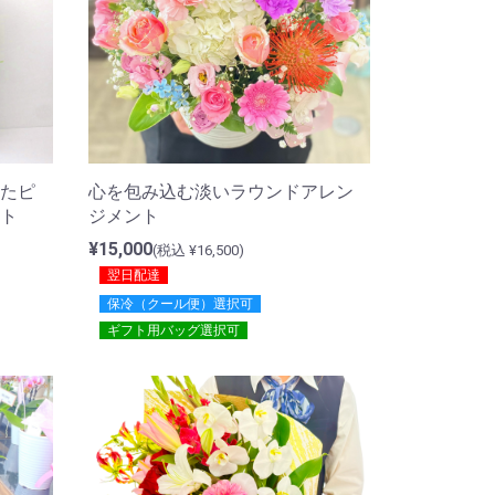
たピ
心を包み込む淡いラウンドアレン
ト
ジメント
¥15,000
(税込 ¥16,500)
翌日配達
保冷（クール便）選択可
ギフト用バッグ選択可