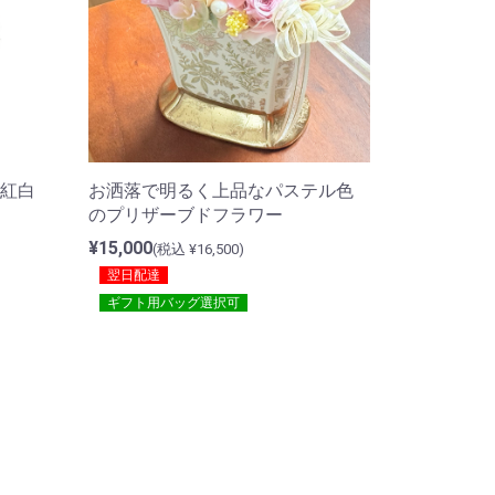
紅白
お洒落で明るく上品なパステル色
のプリザーブドフラワー
¥15,000
(税込 ¥16,500)
翌日配達
ギフト用バッグ選択可