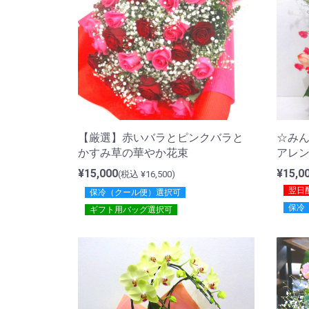
【厳選】赤いバラとピンクバラと
☆み
かすみ草の華やか花束
アレ
¥15,000
¥15,0
(税込 ¥16,500)
翌日
保冷（クール便）選択可
保冷
ギフト用バッグ選択可