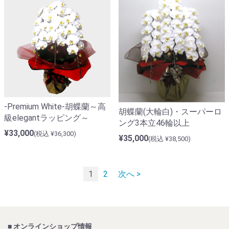
-Premium White-胡蝶蘭～高
胡蝶蘭(大輪白)・スーパーロ
級elegantラッピング～
ング3本立46輪以上
¥33,000
(税込 ¥36,300)
¥35,000
(税込 ¥38,500)
1
2
次へ >
■ オンラインショップ情報