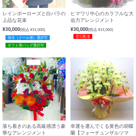
ヒマワリ中心のカラフルな大
レインボーローズと白バラの
迫力アレンジメント
上品な花束
¥30,000
¥30,000
(税込 ¥33,000)
(税込 ¥33,000)
翌日配達
保冷（クール便）選択可
ギフト用バッグ選択可
幸運を運んでくる黄色の胡蝶
落ち着きのある高級感漂う豪
蘭【フォーチュンザルツマ
華なアレンジメント