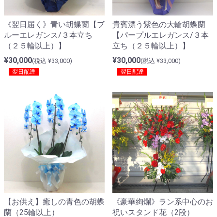
《翌日届く》青い胡蝶蘭【ブ
貴賓漂う紫色の大輪胡蝶蘭
ルーエレガンス/３本立ち
【パープルエレガンス/３本
（２５輪以上）】
立ち（２５輪以上）】
¥30,000
¥30,000
(税込 ¥33,000)
(税込 ¥33,000)
翌日配達
翌日配達
【お供え】癒しの青色の胡蝶
《豪華絢爛》ラン系中心のお
蘭（25輪以上）
祝いスタンド花（2段）