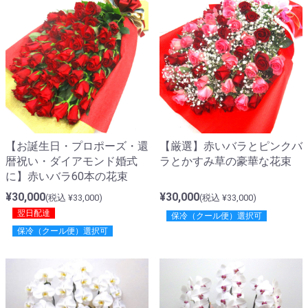
【お誕生日・プロポーズ・還
【厳選】赤いバラとピンクバ
暦祝い・ダイアモンド婚式
ラとかすみ草の豪華な花束
に】赤いバラ60本の花束
¥30,000
¥30,000
(税込 ¥33,000)
(税込 ¥33,000)
翌日配達
保冷（クール便）選択可
保冷（クール便）選択可