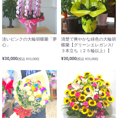
淡いピンクの大輪胡蝶蘭「夢
清楚で爽やかな緑色の大輪胡
心」
蝶蘭【グリーンエレガンス/
３本立ち（２５輪以上）】
¥30,000
¥30,000
(税込 ¥33,000)
(税込 ¥33,000)