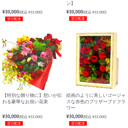
ン】
¥30,000
¥30,000
(税込 ¥33,000)
(税込 ¥33,000)
翌日配達
翌日配達
【特別な贈り物に】想いが伝
絵画のように美しいゴージャ
わる豪華なお祝い花束
スな赤色のプリザーブドフラ
ワー
¥30,000
¥30,000
(税込 ¥33,000)
(税込 ¥33,000)
翌日配達
翌日配達