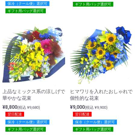
保冷（クール便）選択可
ギフト用バッグ選択可
ギフト用バッグ選択可
上品なミックス系の涼しげで
ヒマワリを入れたおしゃれで
華やかな花束
個性的な花束
¥8,800
¥9,000
(税込 ¥9,680)
(税込 ¥9,900)
翌日配達
翌日配達
保冷（クール便）選択可
保冷（クール便）選択可
ギフト用バッグ選択可
ギフト用バッグ選択可