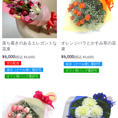
落ち着きのあるエレガントな
オレンジバラとかすみ草の花
花束
束
¥6,000
¥6,000
(税込 ¥6,600)
(税込 ¥6,600)
翌日配達
保冷（クール便）選択可
保冷（クール便）選択可
ギフト用バッグ選択可
ギフト用バッグ選択可