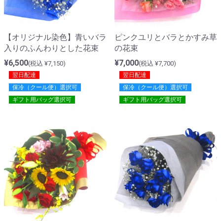
【オリジナル染色】青いバラ
ピンクユリとバラとかすみ草
入りのふんわりとした花束
の花束
¥6,500
¥7,000
(税込 ¥7,150)
(税込 ¥7,700)
翌日配達
翌日配達
保冷（クール便）選択可
保冷（クール便）選択可
ギフト用バッグ選択可
ギフト用バッグ選択可