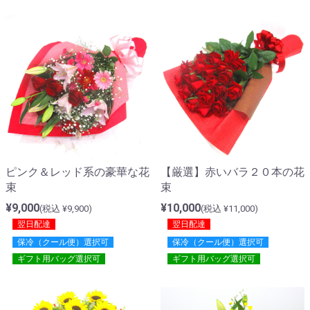
ピンク＆レッド系の豪華な花
【厳選】赤いバラ２０本の花
束
束
¥9,000
¥10,000
(税込 ¥9,900)
(税込 ¥11,000)
翌日配達
翌日配達
保冷（クール便）選択可
保冷（クール便）選択可
ギフト用バッグ選択可
ギフト用バッグ選択可