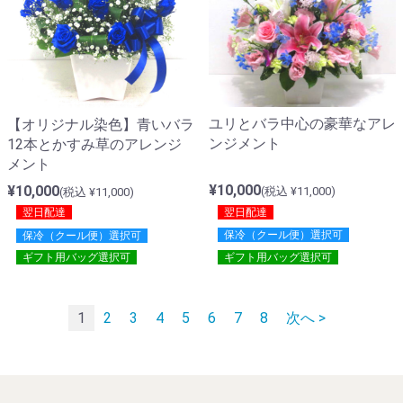
ユリとバラ中心の豪華なアレ
【オリジナル染色】青いバラ
ンジメント
12本とかすみ草のアレンジ
メント
¥10,000
¥10,000
(税込 ¥11,000)
(税込 ¥11,000)
翌日配達
翌日配達
保冷（クール便）選択可
保冷（クール便）選択可
ギフト用バッグ選択可
ギフト用バッグ選択可
1
2
3
4
5
6
7
8
次へ >