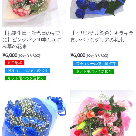
【お誕生日・記念日のギフト
【オリジナル染色】キラキラ
に】ピンクバラ10本とかす
青いバラとダリアの花束
み草の花束
¥6,000
¥6,000
(税込 ¥6,600)
(税込 ¥6,600)
翌日配達
保冷（クール便）選択可
保冷（クール便）選択可
ギフト用バッグ選択可
ギフト用バッグ選択可