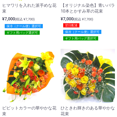
ヒマワリを入れた派手めな花
【オリジナル染色】青いバラ
束
10本とかすみ草の花束
¥7,000
¥7,000
(税込 ¥7,700)
(税込 ¥7,700)
翌日配達
保冷（クール便）選択可
保冷（クール便）選択可
ギフト用バッグ選択可
ギフト用バッグ選択可
ビビットカラーの華やかな花
ひときわ輝きのある華やかな
束
花束