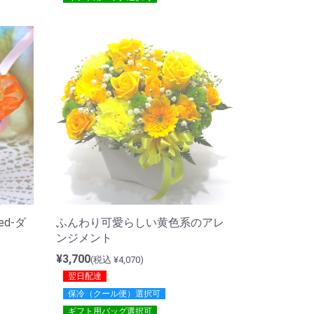
ed-ダ
ふんわり可愛らしい黄色系のアレ
ンジメント
¥3,700
(税込 ¥4,070)
翌日配達
保冷（クール便）選択可
ギフト用バッグ選択可