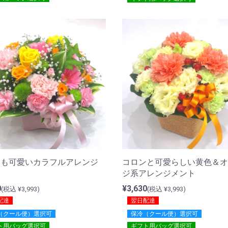
ても可愛いカラフルアレンジ
コロンと可愛らしい黄色＆オ
ト
ジ系アレンジメント
0
¥3,630
(税込 ¥3,993)
(税込 ¥3,993)
配達
翌日配達
（クール便）選択可
保冷（クール便）選択可
ト用バッグ選択可
ギフト用バッグ選択可