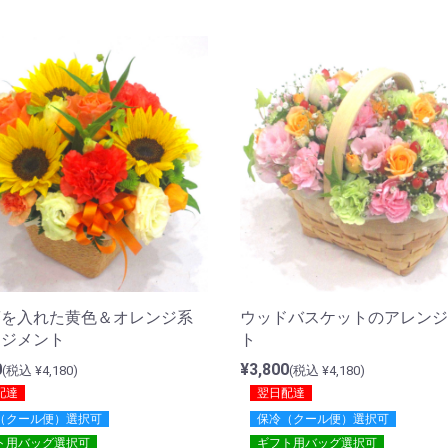
葵を入れた黄色＆オレンジ系
ウッドバスケットのアレンジ
ンジメント
ト
0
¥3,800
(税込 ¥4,180)
(税込 ¥4,180)
配達
翌日配達
（クール便）選択可
保冷（クール便）選択可
ト用バッグ選択可
ギフト用バッグ選択可