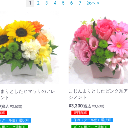
1
2
3
4
5
6
7
次へ >
こじんまりとしたピンク系ア
んまりとしたヒマワリのアレ
ジメント
メント
¥3,300
0
(税込 ¥3,630)
(税込 ¥3,630)
翌日配達
配達
保冷（クール便）選択可
（クール便）選択可
ギフト用バッグ選択可
ト用バッグ選択可