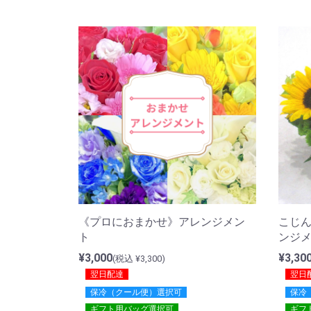
《プロにおまかせ》アレンジメン
こじ
ト
ンジ
¥3,000
¥3,30
(税込 ¥3,300)
翌日配達
翌日
保冷（クール便）選択可
保冷
ギフト用バッグ選択可
ギフ