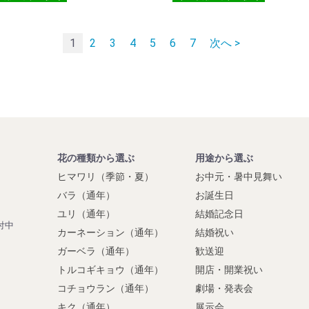
1
2
3
4
5
6
7
次へ >
花の種類から選ぶ
用途から選ぶ
ヒマワリ（季節・夏）
お中元・暑中見舞い
】
バラ（通年）
お誕生日
ユリ（通年）
結婚記念日
付中
カーネーション（通年）
結婚祝い
ガーベラ（通年）
歓送迎
トルコギキョウ（通年）
開店・開業祝い
コチョウラン（通年）
劇場・発表会
キク（通年）
展示会