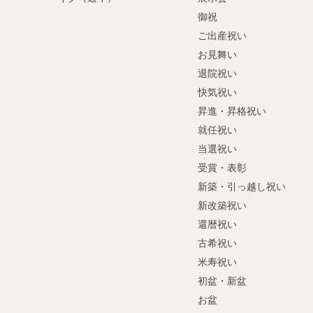
御祝
ご出産祝い
お見舞い
退院祝い
快気祝い
昇進・昇格祝い
就任祝い
当選祝い
受賞・表彰
新築・引っ越し祝い
新改築祝い
還暦祝い
古希祝い
米寿祝い
初盆・新盆
お盆