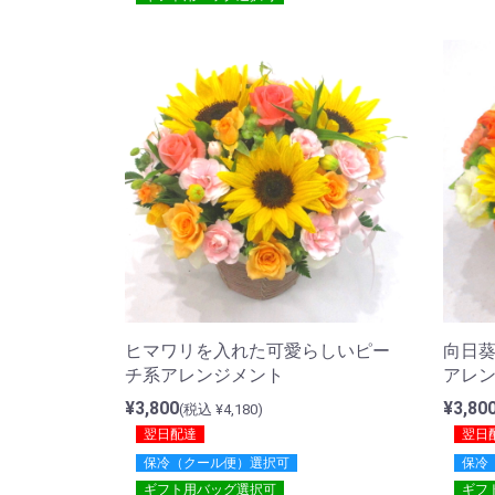
ヒマワリを入れた可愛らしいピー
向日
チ系アレンジメント
アレ
¥3,800
¥3,80
(税込 ¥4,180)
翌日配達
翌日
保冷（クール便）選択可
保冷
ギフト用バッグ選択可
ギフ