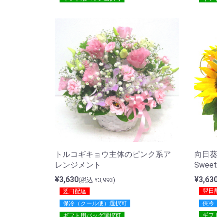
向日葵
トルコギキョウ主体のピンク系ア
Swee
レンジメント
¥3,63
¥3,630
(税込 ¥3,993)
翌日
翌日配達
保冷
保冷（クール便）選択可
ギフ
ギフト用バッグ選択可