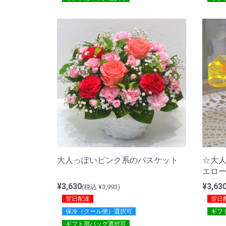
大人っぽいピンク系のバスケット
☆大人気
エロ
¥3,630
¥3,63
(税込 ¥3,993)
翌日配達
翌日
保冷（クール便）選択可
ギフ
ギフト用バッグ選択可