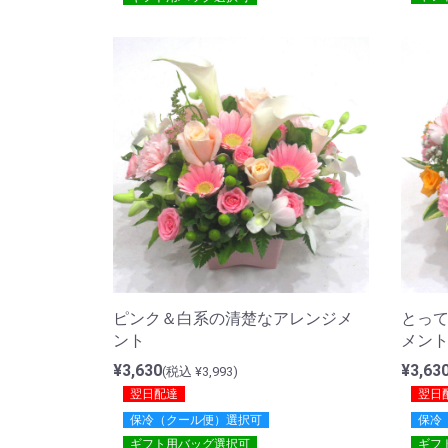
ピンク＆白系の清楚なアレンジメ
とっ
ント
メン
¥3,630
¥3,63
(税込 ¥3,993)
翌日配達
翌日
保冷（クール便）選択可
保冷
ギフト用バッグ選択可
ギフ