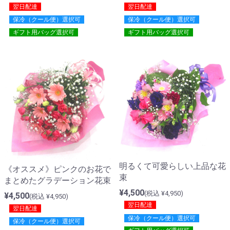
翌日配達
翌日配達
保冷（クール便）選択可
保冷（クール便）選択可
ギフト用バッグ選択可
ギフト用バッグ選択可
明るくて可愛らしい上品な花
《オススメ》ピンクのお花で
束
まとめたグラデーション花束
¥4,500
(税込 ¥4,950)
¥4,500
(税込 ¥4,950)
翌日配達
翌日配達
保冷（クール便）選択可
保冷（クール便）選択可