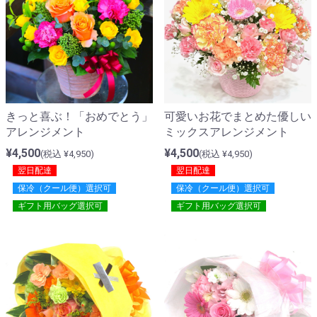
きっと喜ぶ！「おめでとう」
可愛いお花でまとめた優しい
アレンジメント
ミックスアレンジメント
¥4,500
¥4,500
(税込 ¥4,950)
(税込 ¥4,950)
翌日配達
翌日配達
保冷（クール便）選択可
保冷（クール便）選択可
ギフト用バッグ選択可
ギフト用バッグ選択可