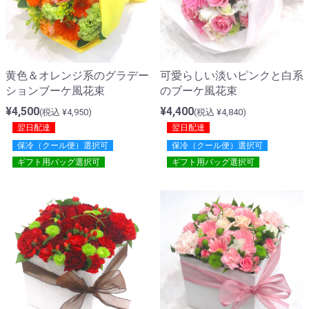
黄色＆オレンジ系のグラデー
可愛らしい淡いピンクと白系
ションブーケ風花束
のブーケ風花束
¥4,500
¥4,400
(税込 ¥4,950)
(税込 ¥4,840)
翌日配達
翌日配達
保冷（クール便）選択可
保冷（クール便）選択可
ギフト用バッグ選択可
ギフト用バッグ選択可