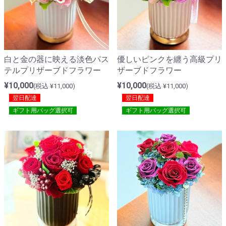
白と金の器に映える淡色パス
優しいピンクを纏う高級プリ
テルプリザーブドフラワー
ザーブドフラワー
¥10,000
¥10,000
(税込 ¥11,000)
(税込 ¥11,000)
翌日配達
翌日配達
ギフト用バッグ選択可
ギフト用バッグ選択可