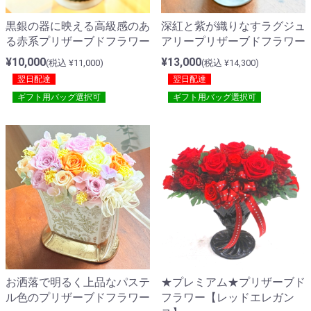
黒銀の器に映える高級感のあ
深紅と紫が織りなすラグジュ
る赤系プリザーブドフラワー
アリープリザーブドフラワー
¥10,000
¥13,000
(税込 ¥11,000)
(税込 ¥14,300)
翌日配達
翌日配達
ギフト用バッグ選択可
ギフト用バッグ選択可
お洒落で明るく上品なパステ
★プレミアム★プリザーブド
ル色のプリザーブドフラワー
フラワー【レッドエレガン