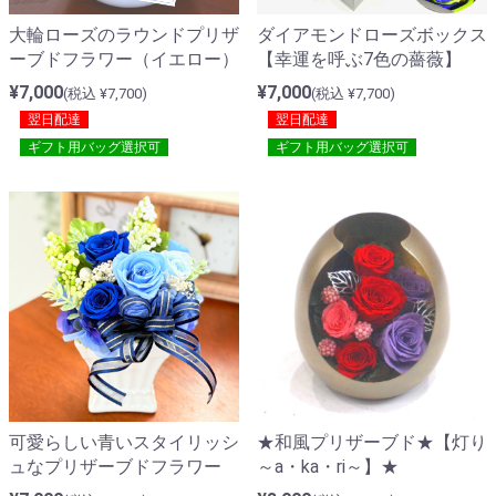
大輪ローズのラウンドプリザ
ダイアモンドローズボックス
ーブドフラワー（イエロー）
【幸運を呼ぶ7色の薔薇】
¥7,000
¥7,000
(税込 ¥7,700)
(税込 ¥7,700)
翌日配達
翌日配達
ギフト用バッグ選択可
ギフト用バッグ選択可
★和風プリザーブド★【灯り
可愛らしい青いスタイリッシ
～a・ka・ri～】★
ュなプリザーブドフラワー