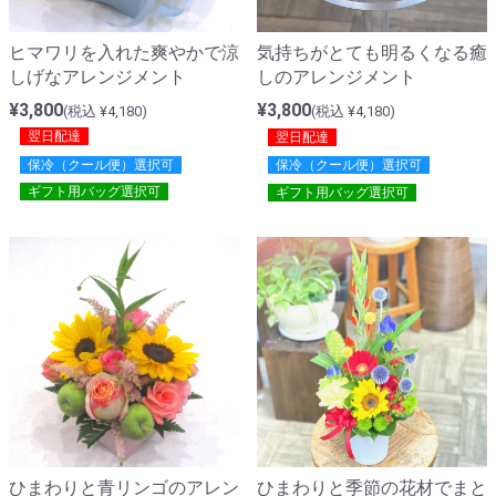
ヒマワリを入れた爽やかで涼
気持ちがとても明るくなる癒
しげなアレンジメント
しのアレンジメント
¥3,800
¥3,800
(税込 ¥4,180)
(税込 ¥4,180)
翌日配達
翌日配達
保冷（クール便）選択可
保冷（クール便）選択可
ギフト用バッグ選択可
ギフト用バッグ選択可
ひまわりと青リンゴのアレン
ひまわりと季節の花材でまと