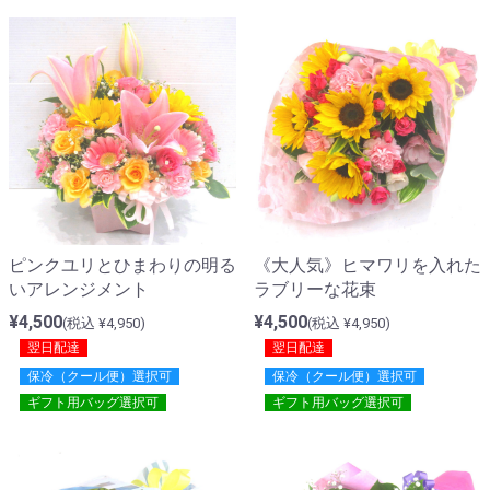
ピンクユリとひまわりの明る
《大人気》ヒマワリを入れた
いアレンジメント
ラブリーな花束
¥4,500
¥4,500
(税込 ¥4,950)
(税込 ¥4,950)
翌日配達
翌日配達
保冷（クール便）選択可
保冷（クール便）選択可
ギフト用バッグ選択可
ギフト用バッグ選択可