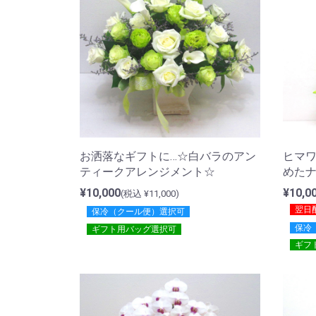
お洒落なギフトに…☆白バラのアン
ヒマ
ティークアレンジメント☆
めた
¥10,000
¥10,0
(税込 ¥11,000)
翌日
保冷（クール便）選択可
保冷
ギフト用バッグ選択可
ギフ