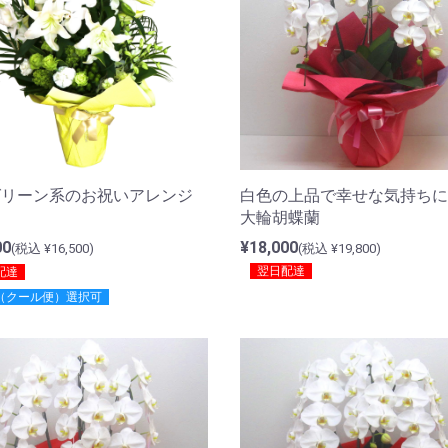
白色の上品で幸せな気持ちに
グリーン系のお祝いアレンジ
大輪胡蝶蘭
ト
¥18,000
00
(税込 ¥19,800)
(税込 ¥16,500)
翌日配達
配達
（クール便）選択可