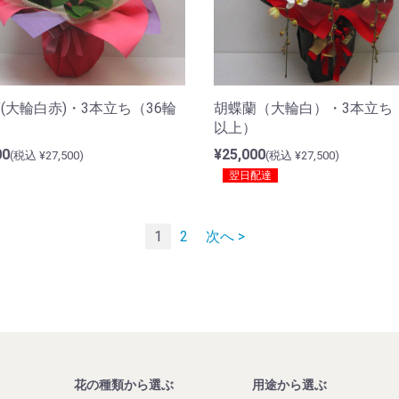
(大輪白赤)・3本立ち（36輪
胡蝶蘭（大輪白）・3本立ち（
）
以上）
00
¥25,000
(税込 ¥27,500)
(税込 ¥27,500)
翌日配達
1
2
次へ >
花の種類から選ぶ
用途から選ぶ