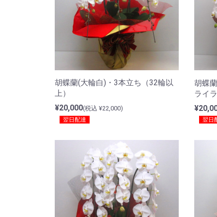
胡蝶蘭(大輪白)・3本立ち（32輪以
胡蝶蘭
上）
ライ
¥20,000
¥20,0
(税込 ¥22,000)
翌日配達
翌日