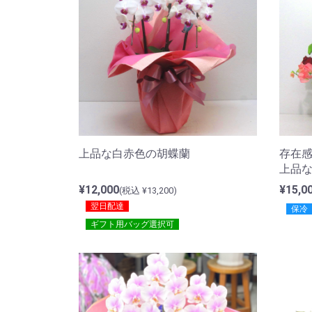
上品な白赤色の胡蝶蘭
存在
上品
¥12,000
¥15,0
(税込 ¥13,200)
翌日配達
保冷
ギフト用バッグ選択可