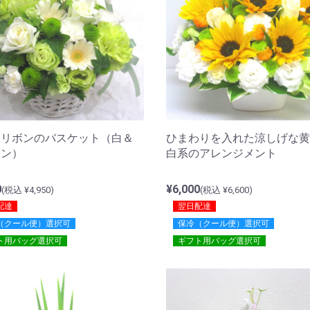
きリボンのバスケット（白＆
ひまわりを入れた涼しげな黄
ーン）
白系のアレンジメント
0
¥6,000
(税込 ¥4,950)
(税込 ¥6,600)
配達
翌日配達
（クール便）選択可
保冷（クール便）選択可
ト用バッグ選択可
ギフト用バッグ選択可