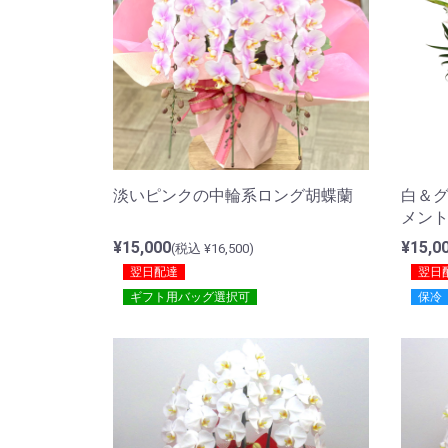
淡いピンクの中輪系ロング胡蝶蘭
白＆
メン
¥15,000
¥15,0
(税込 ¥16,500)
翌日配達
翌日
ギフト用バッグ選択可
保冷