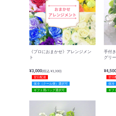
手付
《プロにおまかせ》アレンジメン
グリ
ト
¥4,50
¥3,000
(税込 ¥3,300)
翌日
翌日配達
保冷
保冷（クール便）選択可
ギフ
ギフト用バッグ選択可