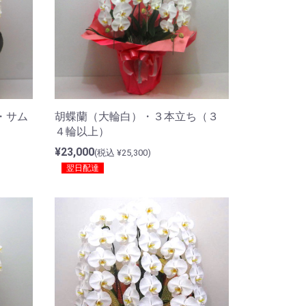
・サム
胡蝶蘭（大輪白）・３本立ち（３
４輪以上）
¥23,000
(税込 ¥25,300)
翌日配達