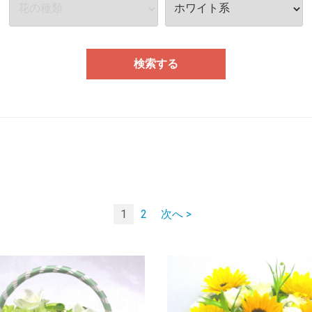
検索する
1
2
次へ >