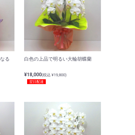
なる
白色の上品で明るい大輪胡蝶蘭
¥18,000
(税込 ¥19,800)
翌日配達