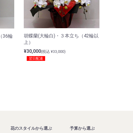
胡蝶蘭(大輪白)・３本立ち（42輪以
36輪
上）
¥30,000
(税込 ¥33,000)
翌日配達
花のスタイルから選ぶ
予算から選ぶ