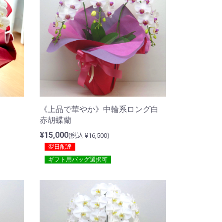
《上品で華やか》中輪系ロング白
赤胡蝶蘭
¥15,000
(税込 ¥16,500)
翌日配達
ギフト用バッグ選択可