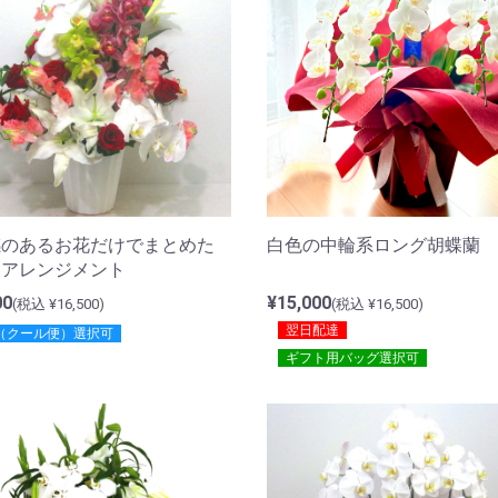
感のあるお花だけでまとめた
白色の中輪系ロング胡蝶蘭
なアレンジメント
00
¥15,000
(税込 ¥16,500)
(税込 ¥16,500)
翌日配達
（クール便）選択可
ギフト用バッグ選択可