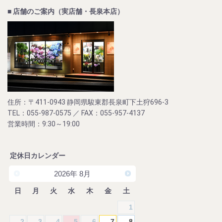
■ 店舗のご案内（実店舗・長泉本店）
住所：〒411-0943 静岡県駿東郡長泉町下土狩696-3
TEL：055-987-0575 ／ FAX：055-957-4137
営業時間：9:30～19:00
定休日カレンダー
2026
年
8月
日
月
火
水
木
金
土
1
2
3
4
5
6
7
8