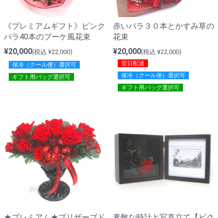
《プレミアムギフト》ピンク
赤いバラ３０本とかすみ草の
バラ40本のブーケ風花束
花束
¥20,000
¥20,000
(税込 ¥22,000)
(税込 ¥22,000)
翌日配達
保冷（クール便）選択可
保冷（クール便）選択可
ギフト用バッグ選択可
ギフト用バッグ選択可
★プレミアム★プリザーブド
素敵な時計と写真立て【ピク