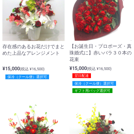
【お誕生日・プロポーズ・真
存在感のあるお花だけでまと
珠婚式に】赤いバラ３０本の
めた上品なアレンジメント
花束
¥15,000
¥15,000
(税込 ¥16,500)
(税込 ¥16,500)
翌日配達
保冷（クール便）選択可
保冷（クール便）選択可
ギフト用バッグ選択可