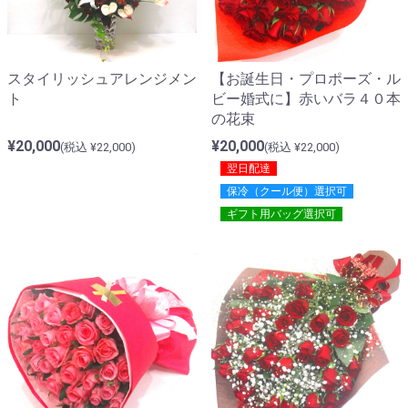
【お誕生日・プロポーズ・ル
スタイリッシュアレンジメン
ビー婚式に】赤いバラ４０本
ト
の花束
¥20,000
¥20,000
(税込 ¥22,000)
(税込 ¥22,000)
翌日配達
保冷（クール便）選択可
ギフト用バッグ選択可