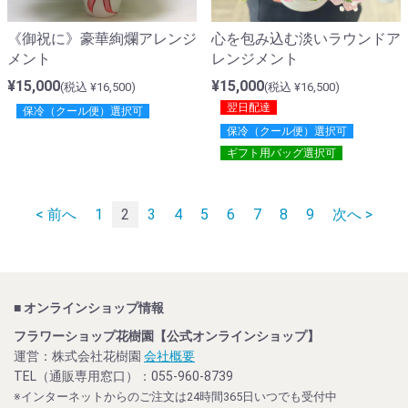
《御祝に》豪華絢爛アレンジ
心を包み込む淡いラウンドア
メント
レンジメント
¥15,000
¥15,000
(税込 ¥16,500)
(税込 ¥16,500)
翌日配達
保冷（クール便）選択可
保冷（クール便）選択可
ギフト用バッグ選択可
< 前へ
1
2
3
4
5
6
7
8
9
次へ >
■ オンラインショップ情報
フラワーショップ花樹園【公式オンラインショップ】
運営：株式会社花樹園
会社概要
TEL（通販専用窓口）：055-960-8739
※インターネットからのご注文は24時間365日いつでも受付中