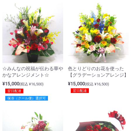
色とりどりのお花を使った
☆みんなの祝福が伝わる華や
【グラデーションアレンジ】
かなアレンジメント☆
¥15,000
¥15,000
(税込 ¥16,500)
(税込 ¥16,500)
翌日配達
翌日配達
保冷（クール便）選択可