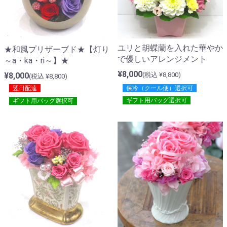
ユリと胡蝶蘭を入れた華やか
★和風プリザーブド★【灯り
で優しいアレンジメント
～a・ka・ri～】★
¥8,000
(税込 ¥8,800)
¥8,000
(税込 ¥8,800)
翌日配達
保冷（クール便）選択可
ギフト用バッグ選択可
ギフト用バッグ選択可