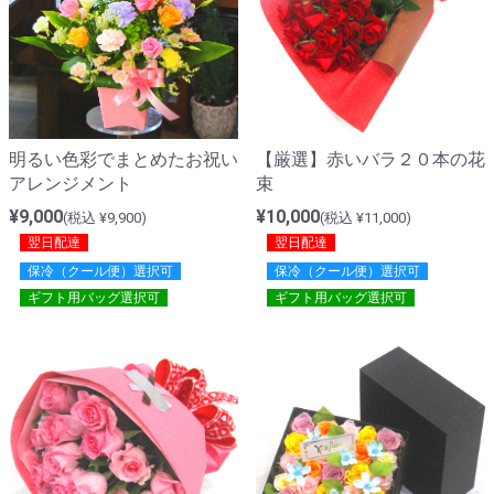
明るい色彩でまとめたお祝い
【厳選】赤いバラ２０本の花
アレンジメント
束
¥9,000
¥10,000
(税込 ¥9,900)
(税込 ¥11,000)
翌日配達
翌日配達
保冷（クール便）選択可
保冷（クール便）選択可
ギフト用バッグ選択可
ギフト用バッグ選択可