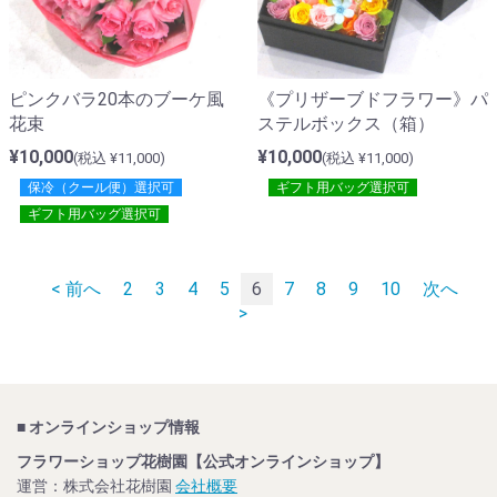
ピンクバラ20本のブーケ風
《プリザーブドフラワー》パ
花束
ステルボックス（箱）
¥10,000
¥10,000
(税込 ¥11,000)
(税込 ¥11,000)
保冷（クール便）選択可
ギフト用バッグ選択可
ギフト用バッグ選択可
< 前へ
2
3
4
5
6
7
8
9
10
次へ
>
■ オンラインショップ情報
フラワーショップ花樹園【公式オンラインショップ】
運営：株式会社花樹園
会社概要