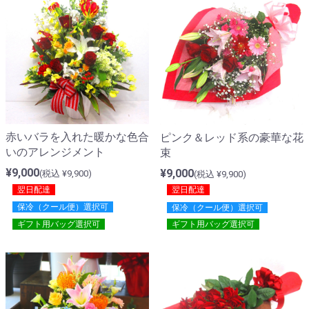
赤いバラを入れた暖かな色合
ピンク＆レッド系の豪華な花
いのアレンジメント
束
¥9,000
¥9,000
(税込 ¥9,900)
(税込 ¥9,900)
翌日配達
翌日配達
保冷（クール便）選択可
保冷（クール便）選択可
ギフト用バッグ選択可
ギフト用バッグ選択可