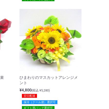
束
ひまわりのマスカットアレンジメ
ント
¥4,800
(税込 ¥5,280)
翌日配達
保冷（クール便）選択可
ギフト用バッグ選択可