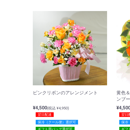
黄色
ピンクリボンのアレンジメント
ンブ
¥4,50
¥4,500
(税込 ¥4,950)
翌日
翌日配達
保冷
保冷（クール便）選択可
ギフ
ギフト用バッグ選択可