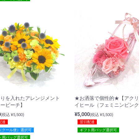
わりを入れたアレンジメント
★お洒落で個性的★【アクリ
マービーチ】
イヒール（フェミニンピンク
0
¥5,000
(税込 ¥5,500)
(税込 ¥5,500)
配達
翌日配達
（クール便）選択可
ギフト用バッグ選択可
ト用バッグ選択可