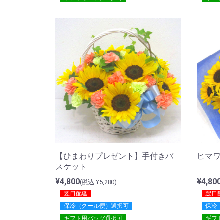
【ひまわりプレゼント】手付きバ
ヒマワ
スケット
¥4,800
¥4,80
(税込 ¥5,280)
翌日配達
翌日
保冷（クール便）選択可
保冷
ギフト用バッグ選択可
ギフ