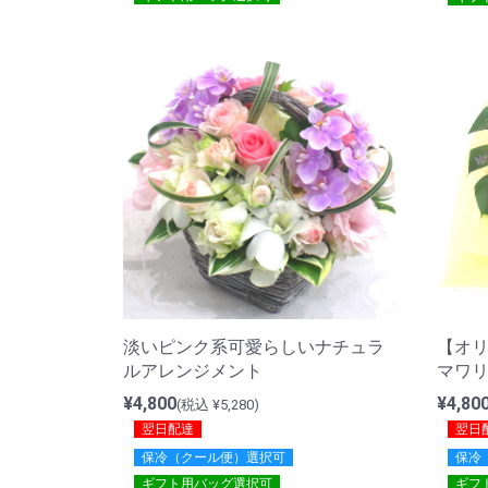
淡いピンク系可愛らしいナチュラ
【オ
ルアレンジメント
マワ
¥4,800
¥4,80
(税込 ¥5,280)
翌日配達
翌日
保冷（クール便）選択可
保冷
ギフト用バッグ選択可
ギフ