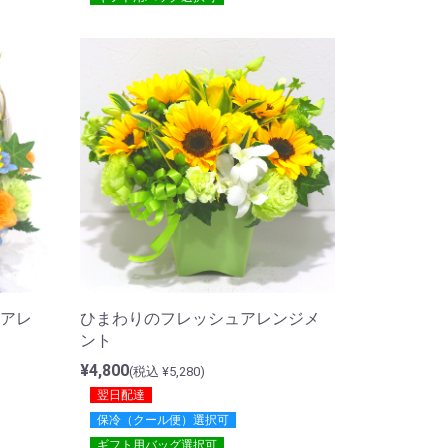
アレ
ひまわりのフレッシュアレンジメ
ント
¥4,800
(税込 ¥5,280)
翌日配達
保冷（クール便）選択可
ギフト用バッグ選択可