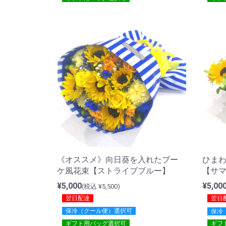
《オススメ》向日葵を入れたブー
ひま
ケ風花束【ストライブブルー】
【サ
¥5,000
¥5,00
(税込 ¥5,500)
翌日配達
翌日
保冷（クール便）選択可
保冷
ギフト用バッグ選択可
ギフ