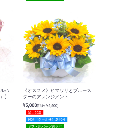
《オススメ》ヒマワリとブルース
ルハ
ターのアレンジメント
）】
¥5,000
(税込 ¥5,500)
翌日配達
保冷（クール便）選択可
ギフト用バッグ選択可