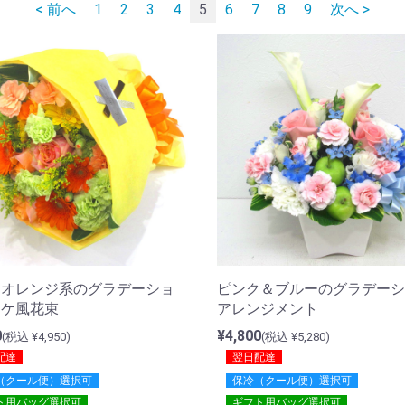
< 前へ
1
2
3
4
5
6
7
8
9
次へ >
＆オレンジ系のグラデーショ
ピンク＆ブルーのグラデーシ
ーケ風花束
アレンジメント
0
¥4,800
(税込 ¥4,950)
(税込 ¥5,280)
配達
翌日配達
（クール便）選択可
保冷（クール便）選択可
ト用バッグ選択可
ギフト用バッグ選択可