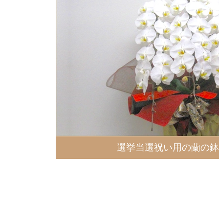
選挙当選祝い用の蘭の鉢