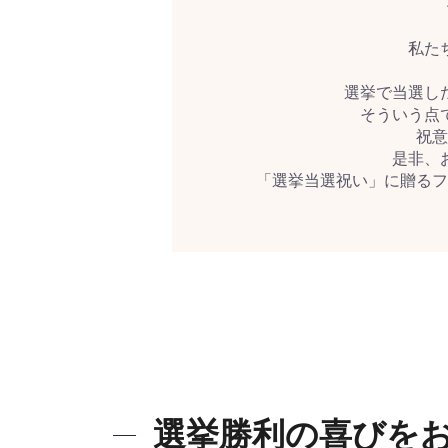
私た
選挙で当選し
そういう点
祝意
是非、
「選挙当選祝い」に贈るフ
選挙勝利の喜びを