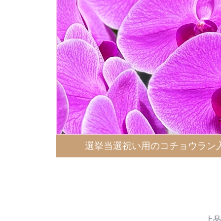
選挙当選祝い用の
コチョウラン
上品