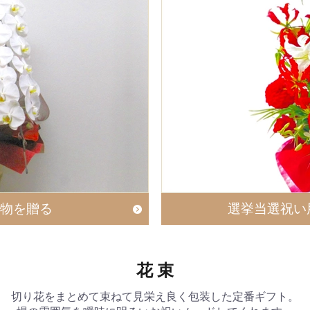
物を贈る
選挙当選祝い
花 束
切り花をまとめて束ねて見栄え良く包装した定番ギフト。