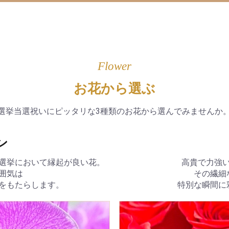
Flower
お花から選ぶ
選挙当選祝いにピッタリな3種類のお花から選んでみませんか
ン
選挙において縁起が良い花。
高貴で力強
囲気は
その繊細
をもたらします。
特別な瞬間に