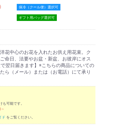
0）
保冷（クール便）選択可
ギフト用バッグ選択可
洋花中心のお花を入れたお供え用花束。ク
ご命日、法要やお盆・新盆、お彼岸にオス
文で翌日届きます】※こちらの商品についての
たら（メール）または（お電話）にて承り
けも可能です。
)～
イド
をご覧ください。