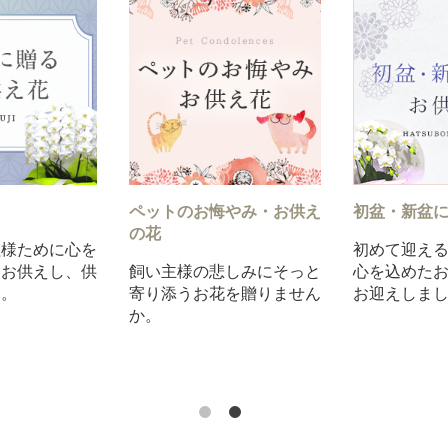
新盆に贈るお供え花
お盆に贈るお供え花
《お急
特急便
迎える大切なお盆。
気持ちをお花に託して。ご
めたお花をお供えし
先祖様をお迎えしましょ
御祝系
しましょう。
う。
「15時
ぐに対
意しま