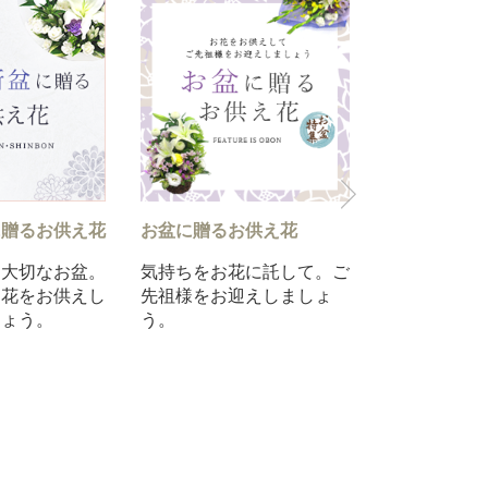
ぎの方へ》翌日配達
お供え・お悔やみの花
ご命日
哀悼の気持ちをお花に込め
ご命日
～お悔やみ系まで
て手向けませんか
て贈る花
迄」のご注文です
ったお
応できる商品をご用
んか。
した。