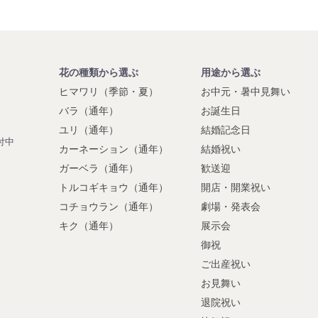
花の種類から選ぶ
用途から選ぶ
ヒマワリ（季節・夏）
お中元・暑中見舞い
】
バラ（通年）
お誕生日
ユリ（通年）
結婚記念日
付中
カーネーション（通年）
結婚祝い
ガーベラ（通年）
歓送迎
トルコギキョウ（通年）
開店・開業祝い
コチョウラン（通年）
劇場・発表会
キク（通年）
展示会
御祝
ご出産祝い
お見舞い
退院祝い