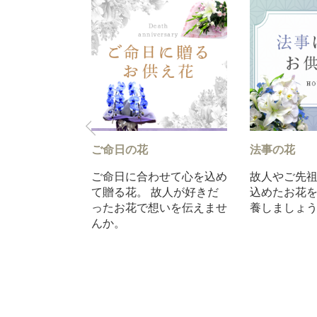
花
ペットのお悔やみ・お供え
初盆・
の花
ご先祖様ために心を
初めて
お花をお供えし、供
飼い主様の悲しみにそっと
心を込
しょう。
寄り添うお花を贈りません
お迎え
か。