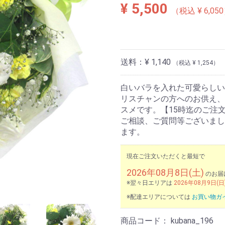
¥ 5,500
（税込 ¥ 6,05
送料：
¥ 1,140
（税込 ¥ 1,254）
白いバラを入れた可愛らしい
リスチャンの方へのお供え、
スメです。【15時迄のご注
ご相談、ご質問等ございまし
ます。
現在ご注文いただくと最短で
2026年08月8日(土)
のお届
※翌々日エリアは
2026年08月9日(日
※配達エリアについては
お買い物ガ
商品コード：
kubana_196