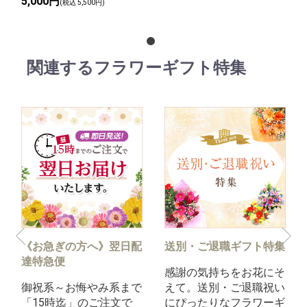
5,000円
(税込 5,500円)
関連するフラワーギフト特集
《お急ぎの方へ》翌日配
送別・ご退職ギフト特集
達特急便
感謝の気持ちをお花にそ
御祝系～お悔やみ系まで
えて。送別・ご退職祝い
「15時迄」のご注文で
にぴったりなフラワーギ