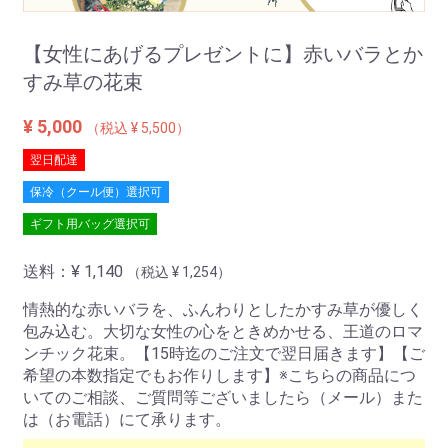
【女性にあげるプレゼントに】赤いバラとか
すみ草の花束
¥ 5,000
（税込 ¥ 5,500）
翌日配達
保冷（クール便）選択可
ギフト用バッグ選択可
送料：
¥ 1,140
（税込 ¥ 1,254）
情熱的な赤いバラを、ふんわりとしたかすみ草が優しく
包み込む。大切な女性の心をときめかせる、王道のロマ
ンチック花束。【15時迄のご注文で翌日届きます】【ご
希望の本数指定でもお作りします】※こちらの商品につ
いてのご相談、ご質問等ございましたら（メール）また
は（お電話）にて承ります。