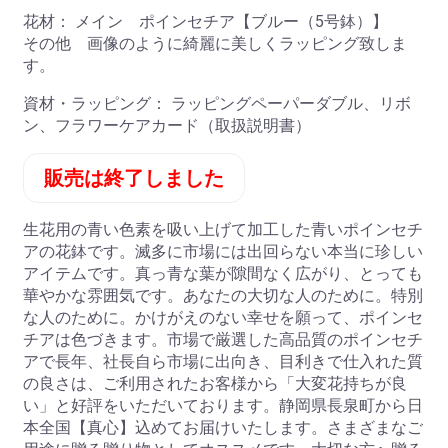
花材：
メイン ポインセチア【ブルー（5号鉢）】
その他 画像のように綺麗に美しくラッピング致しま
す。
資材・ラッピング：
ラッピングペーパーダブル、リボ
ン、フラワーケアカード（取扱説明書）
販売は終了しました
生花用の青い色素を吸い上げて加工した青いポインセチ
アの花鉢です。滅多に市場には出回らない本当に珍しい
アイテムです。真っ青な葉が隙間なく広がり、とっても
華やかな雰囲気です。あなたの大切な人のために。特別
な人のために。かけがえのない幸せを願って、ポインセ
チアは色づきます。市場で厳選した高品質のポインセチ
アで長年、社長自ら市場に出向き、目利きで仕入れた質
の良さは、ご利用されたお客様から「大変花持ちが良
い」と好評をいただいております。静岡県長泉町から日
本全国【真心】込めてお届けいたします。さまざまなご