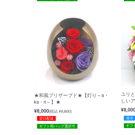
ユリ
★和風プリザーブド★【灯り～a・
しい
ka・ri～】★
¥8,00
¥8,000
(税込 ¥8,800)
保冷
翌日配達
ギフ
ギフト用バッグ選択可