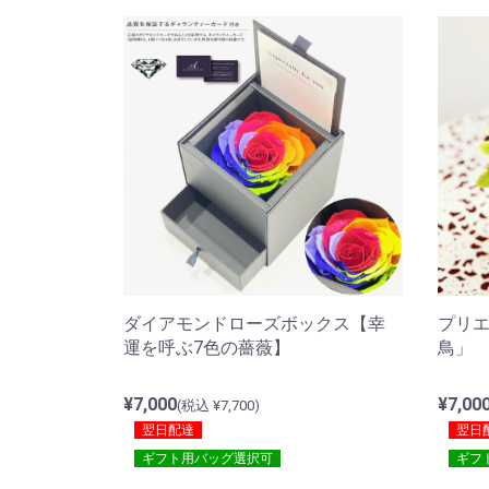
ダイアモンドローズボックス【幸
プリ
運を呼ぶ7色の薔薇】
鳥」
¥7,000
¥7,00
(税込 ¥7,700)
翌日配達
翌日
ギフト用バッグ選択可
ギフ