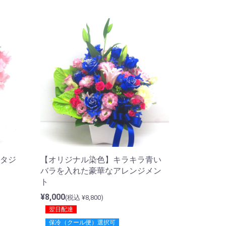
タジ
【オリジナル染色】キラキラ青い
バラを入れた豪華なアレンジメン
ト
¥8,000
(税込 ¥8,800)
翌日配達
保冷（クール便）選択可