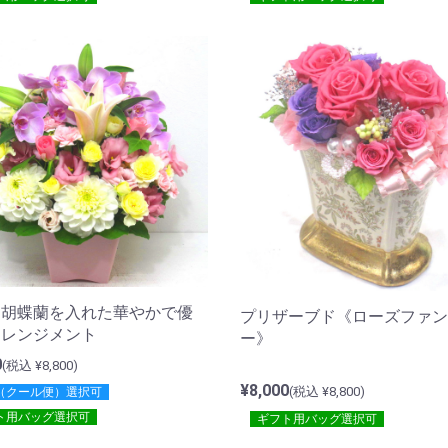
と胡蝶蘭を入れた華やかで優
プリザーブド《ローズファン
アレンジメント
ー》
0
(税込 ¥8,800)
¥8,000
(税込 ¥8,800)
（クール便）選択可
ト用バッグ選択可
ギフト用バッグ選択可