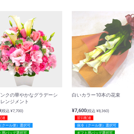
ピンクの華やかなグラデーシ
白いカラー10本の花束
アレンジメント
0
¥7,600
(税込 ¥7,700)
(税込 ¥8,360)
配達
翌日配達
（クール便）選択可
保冷（クール便）選択可
ト用バッグ選択可
ギフト用バッグ選択可