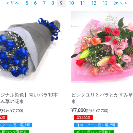
< 前へ
5
6
7
8
9
10
11
12
13
次へ >
ジナル染色】青いバラ10本
ピンクユリとバラとかすみ草
すみ草の花束
束
0
¥7,000
(税込 ¥7,700)
(税込 ¥7,700)
配達
翌日配達
（クール便）選択可
保冷（クール便）選択可
ト用バッグ選択可
ギフト用バッグ選択可