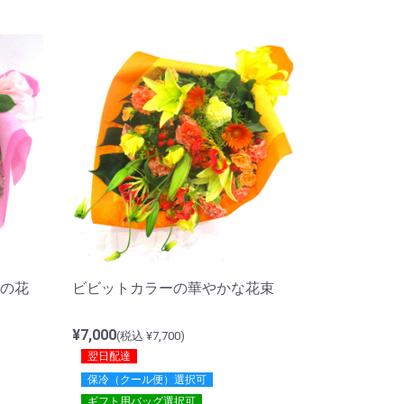
ビビットカラーの華やかな花束
の花
¥7,000
(税込 ¥7,700)
翌日配達
保冷（クール便）選択可
ギフト用バッグ選択可