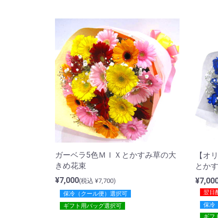
ガーベラ5色ＭＩＸとかすみ草の大
【オリ
きめ花束
とか
¥7,000
¥7,00
(税込 ¥7,700)
翌日
保冷（クール便）選択可
保冷
ギフト用バッグ選択可
ギフ