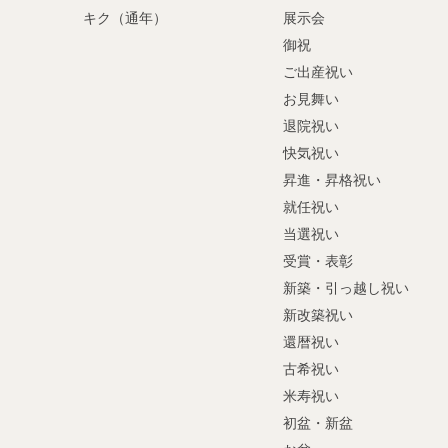
キク（通年）
展示会
御祝
ご出産祝い
お見舞い
退院祝い
快気祝い
昇進・昇格祝い
就任祝い
当選祝い
受賞・表彰
新築・引っ越し祝い
新改築祝い
還暦祝い
古希祝い
米寿祝い
初盆・新盆