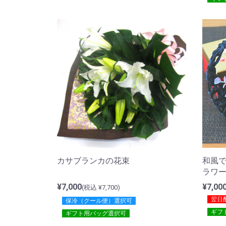
カサブランカの花束
和風
ラワ
¥7,000
¥7,00
(税込 ¥7,700)
翌日
保冷（クール便）選択可
ギフ
ギフト用バッグ選択可