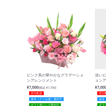
ピンク系の華やかなグラデーショ
淡い
ンアレンジメント
ョン
¥7,000
¥7,00
(税込 ¥7,700)
翌日配達
翌日
保冷（クール便）選択可
保冷
ギフト用バッグ選択可
ギフ