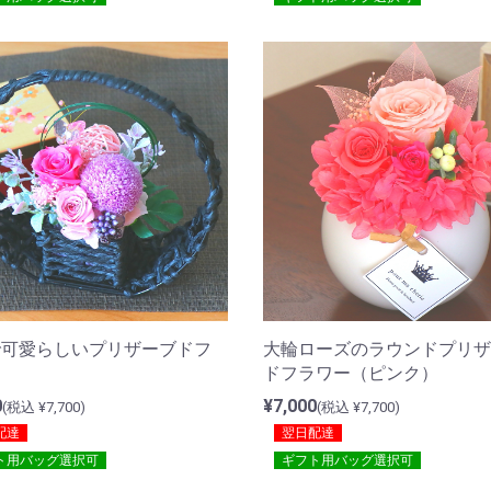
で可愛らしいプリザーブドフ
大輪ローズのラウンドプリザ
ー
ドフラワー（ピンク）
0
¥7,000
(税込 ¥7,700)
(税込 ¥7,700)
配達
翌日配達
ト用バッグ選択可
ギフト用バッグ選択可