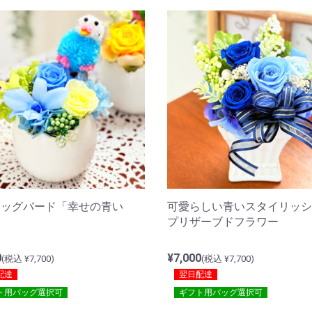
エッグバード「幸せの青い
可愛らしい青いスタイリッシ
プリザーブドフラワー
0
¥7,000
(税込 ¥7,700)
(税込 ¥7,700)
配達
翌日配達
ト用バッグ選択可
ギフト用バッグ選択可