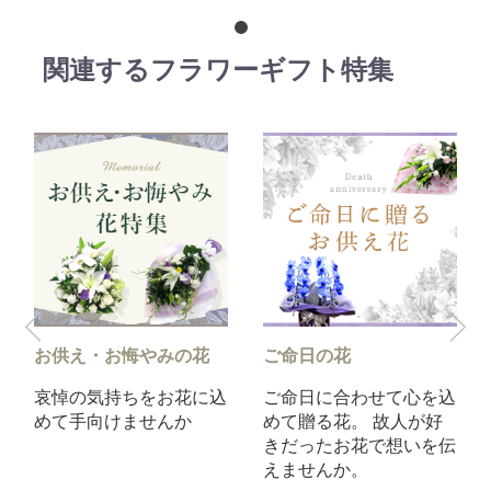
関連するフラワーギフト特集
の花
ご命日の花
法事の花
花に込
ご命日に合わせて心を込
故人やご先祖様ために
か
めて贈る花。 故人が好
を込めたお花をお供え
きだったお花で想いを伝
し、供養しましょう。
えませんか。