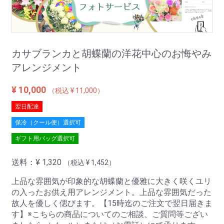
カサブランカと胡蝶蘭の洋花中心のお悔やみ
アレンジメント
¥ 10,000
（税込 ¥ 11,000）
翌日配達
保冷（クール便）選択可
ギフト用バッグ選択可
送料：
¥ 1,320
（税込 ¥ 1,452）
上品な雰囲気が印象的な胡蝶蘭と優雅に大きく咲くユリ
の入ったお供え用アレンジメント。上品な雰囲気だった
故人を優しく偲びます。【15時迄のご注文で翌日届きま
す】※こちらの商品についてのご相談、ご質問等ござい